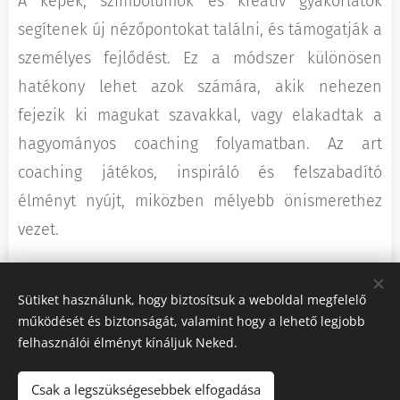
A képek, szimbólumok és kreatív gyakorlatok
segítenek új nézőpontokat találni, és támogatják a
személyes fejlődést. Ez a módszer különösen
hatékony lehet azok számára, akik nehezen
fejezik ki magukat szavakkal, vagy elakadtak a
hagyományos coaching folyamatban. Az art
coaching játékos, inspiráló és felszabadító
élményt nyújt, miközben mélyebb önismerethez
vezet.
Share
Sütiket használunk, hogy biztosítsuk a weboldal megfelelő
működését és biztonságát, valamint hogy a lehető legjobb
felhasználói élményt kínáljuk Neked.
Csak a legszükségesebbek elfogadása